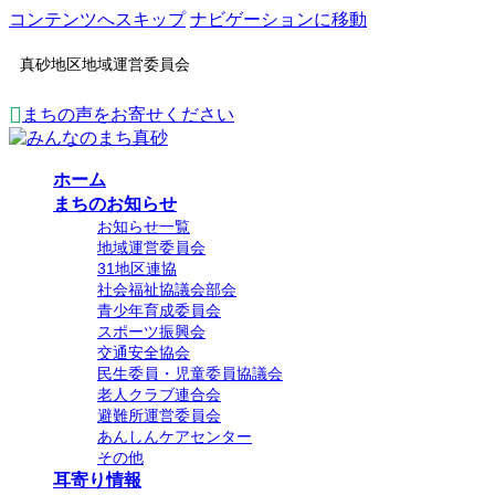
コンテンツへスキップ
ナビゲーションに移動
真砂地区地域運営委員会
まちの声をお寄せください
ホーム
まちのお知らせ
お知らせ一覧
地域運営委員会
31地区連協
社会福祉協議会部会
青少年育成委員会
スポーツ振興会
交通安全協会
民生委員・児童委員協議会
老人クラブ連合会
避難所運営委員会
あんしんケアセンター
その他
耳寄り情報