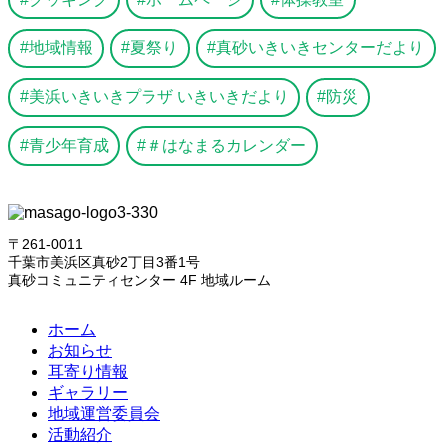
地域情報
夏祭り
真砂いきいきセンターだより
美浜いきいきプラザ いきいきだより
防災
青少年育成
＃はなまるカレンダー
〒261-0011
千葉市美浜区真砂2丁目3番1号
真砂コミュニティセンター 4F 地域ルーム
ホーム
お知らせ
耳寄り情報
ギャラリー
地域運営委員会
活動紹介