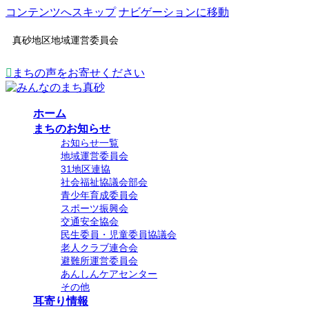
コンテンツへスキップ
ナビゲーションに移動
真砂地区地域運営委員会
まちの声をお寄せください
ホーム
まちのお知らせ
お知らせ一覧
地域運営委員会
31地区連協
社会福祉協議会部会
青少年育成委員会
スポーツ振興会
交通安全協会
民生委員・児童委員協議会
老人クラブ連合会
避難所運営委員会
あんしんケアセンター
その他
耳寄り情報