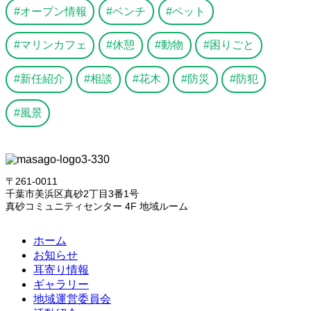
オープン情報
ベンチ
ペット
マリンカフェ
休憩
動物
困りごと
新任紹介
相談
花木
防災
防犯
風景
〒261-0011
千葉市美浜区真砂2丁目3番1号
真砂コミュニティセンター 4F 地域ルーム
ホーム
お知らせ
耳寄り情報
ギャラリー
地域運営委員会